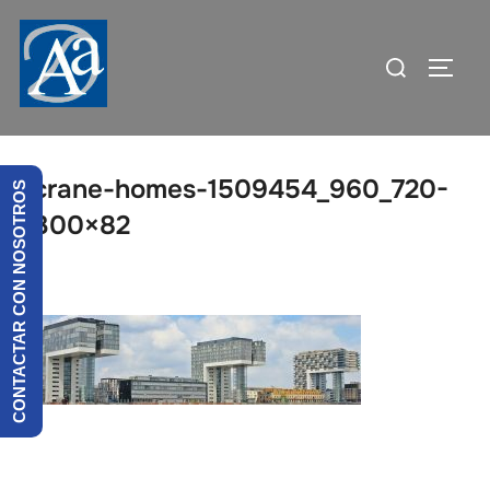
Saltar
al
Buscar:
ALTE
contenido
crane-homes-1509454_960_720-
CONTACTAR CON NOSOTROS
300×82