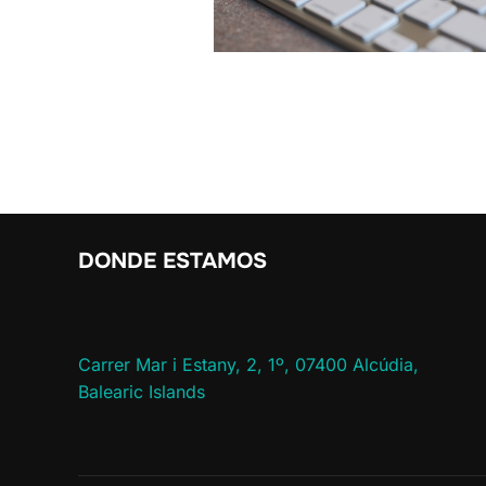
DONDE ESTAMOS
Carrer Mar i Estany, 2, 1º, 07400 Alcúdia,
Balearic Islands