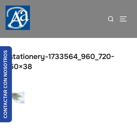
Saltar
al
Buscar:
ALTE
contenido
CONTACTAR CON NOSOTROS
stationery-1733564_960_720-
50×38