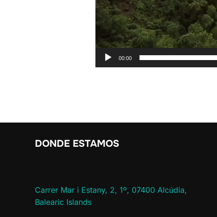
00:00
DONDE ESTAMOS
Carrer Mar i Estany, 2, 1º, 07400 Alcúdia,
Balearic Islands