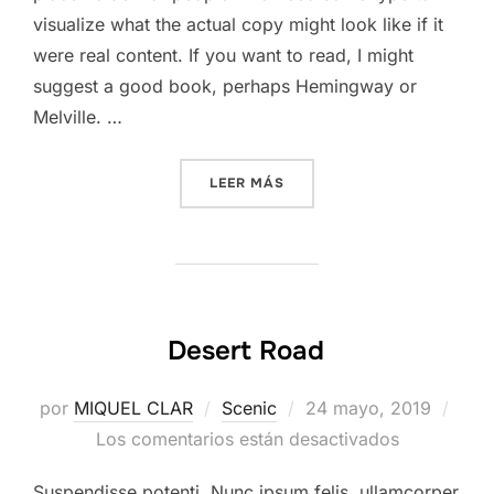
visualize what the actual copy might look like if it
were real content. If you want to read, I might
suggest a good book, perhaps Hemingway or
Melville. …
«POST WITH VIMEO VIDEO»
LEER MÁS
Desert Road
Publicado
por
MIQUEL CLAR
Scenic
24 mayo, 2019
el
Los comentarios están desactivados
Suspendisse potenti. Nunc ipsum felis, ullamcorper