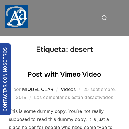
Saltar
al
Buscar:
ALTE
contenido
Etiqueta:
desert
CONTACTAR CON NOSOTROS
Post with Vimeo Video
Publicado
por
MIQUEL CLAR
Videos
25 septiembre,
el
2019
Los comentarios están desactivados
This is some dummy copy. You’re not really
supposed to read this dummy copy, it is just a
place holder for people who need some type to