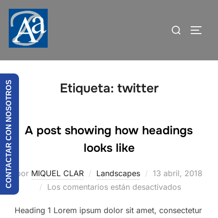
Saltar
al
Buscar:
ALTE
contenido
CONTACTAR CON NOSOTROS
Etiqueta:
twitter
A post showing how headings
looks like
Publicado
por
MIQUEL CLAR
Landscapes
13 abril, 2018
el
Los comentarios están desactivados
Heading 1 Lorem ipsum dolor sit amet, consectetur