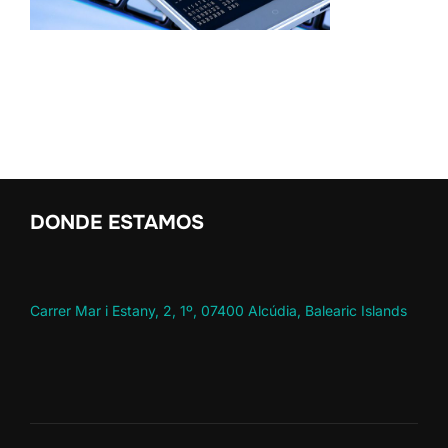
DONDE ESTAMOS
Carrer Mar i Estany, 2, 1º, 07400 Alcúdia, Balearic Islands